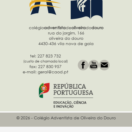
colégio
adventista
de
oliveira
do
douro
rua do jorgim, 166
oliveira do douro
4430-436 vila nova de gaia
tel: 227 823 732
(custo de chamada local)
fax: 227 830 957
e-mail: geral@caod.pt
© 2026 - Colégio Adventista de Oliveira do Douro